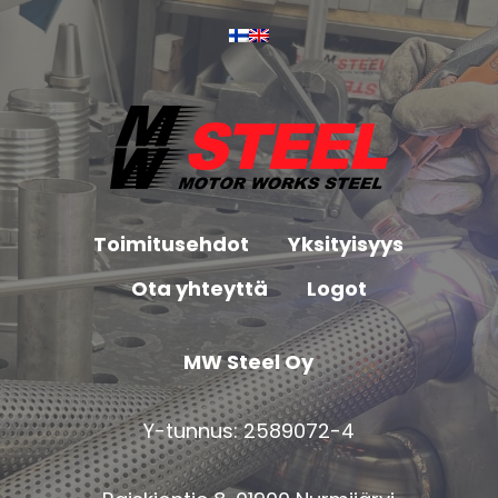
Toimitusehdot
Yksityisyys
Ota yhteyttä
Logot
MW Steel Oy
Y-tunnus: 2589072-4