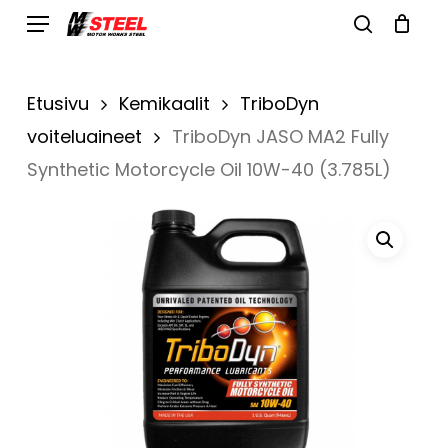
Skip
Menu
search
to
Cart
Close
Cart
main
Etusivu
Kemikaalit
TriboDyn
content
voiteluaineet
TriboDyn JASO MA2 Fully
Synthetic Motorcycle Oil 10W-40 (3.785L)