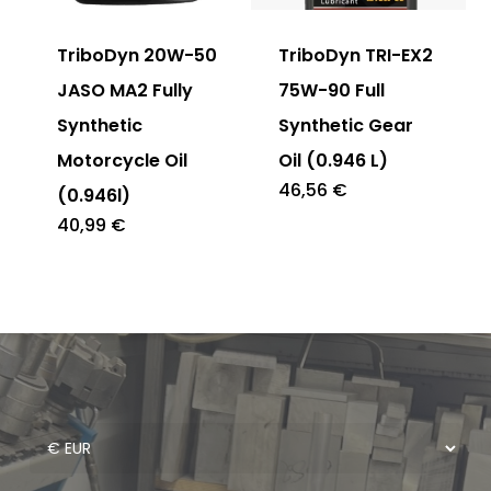
TriboDyn 20W-50
TriboDyn TRI-EX2
JASO MA2 Fully
75W-90 Full
Synthetic
Synthetic Gear
Motorcycle Oil
Oil (0.946 L)
46,56
€
(0.946l)
40,99
€