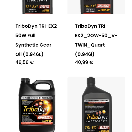
TriboDyn TRI-EX2
TriboDyn TRI-
50W Full
EX2_2OW-50_V-
Synthetic Gear
TWIN_Quart
Oil (0.946L)
(0.946l)
46,56
€
40,99
€