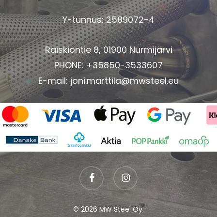
Y-tunnus: 2589072-4
Raiskiontie 8, 01900 Nurmijärvi
PHONE: +35850-3533607
E-mail:
joni.marttila@mwsteel.eu
facebook
instagram
© 2026 MW Steel Oy.