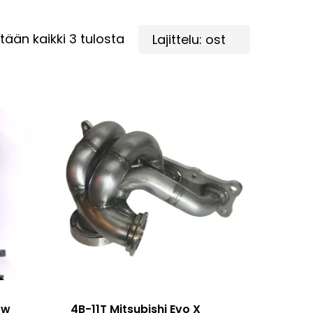
Suosituimmat
tään kaikki 3 tulosta
ensin
ow
4B-11T Mitsubishi Evo X