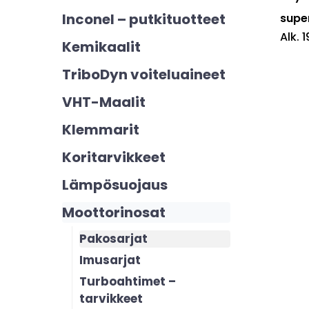
muunn
Inconel – putkituotteet
supe
Alk.
1
Voit
Kemikaalit
tehdä
TriboDyn voiteluaineet
valinn
VHT-Maalit
tuotte
sivulla.
Klemmarit
Koritarvikkeet
Lämpösuojaus
Moottorinosat
Pakosarjat
Imusarjat
Turboahtimet –
tarvikkeet