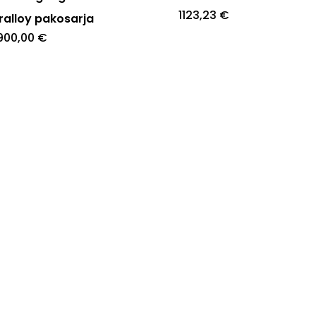
1123,23
€
elma.
ralloy pakosarja
900,00
€
at
en