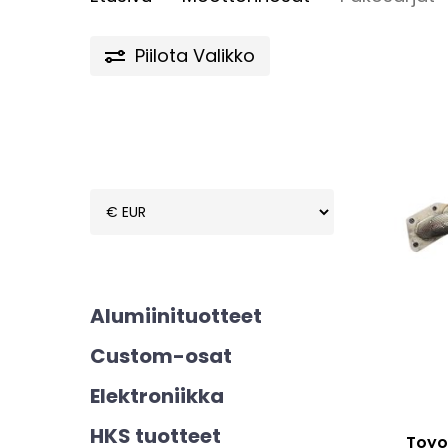
Piilota
Valikko
Alumiinituotteet
Tällä
Custom-osat
tuotte
Elektroniikka
on
HKS tuotteet
useam
Toyo