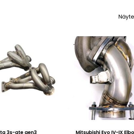
Näyte
ella
pi
ta 3s-gte gen3
Mitsubishi Evo IV-IX Elb