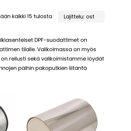
Suosituimmat
ään kaikki 15 tulosta
ensin
älkiasenteiset DPF-suodattimet on
attimen tilalle. Valikoimassa on myös
 on reilusti sekä valikoimistamme löydät
nojen päihin pakoputkien liitäntä