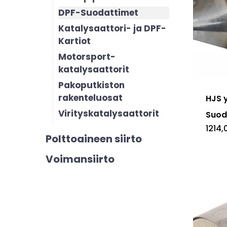
DPF-Suodattimet
Katalysaattori- ja DPF-
Kartiot
Motorsport-
katalysaattorit
Pakoputkiston
rakenteluosat
HJS y
Virityskatalysaattorit
Suoda
1214
Polttoaineen siirto
Voimansiirto