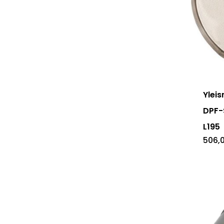
Ylei
DPF-
L195
506,