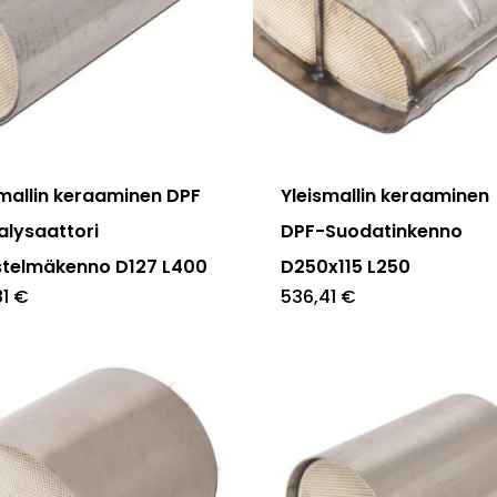
smallin keraaminen DPF
Yleismallin keraaminen
alysaattori
DPF-Suodatinkenno
stelmäkenno D127 L400
D250x115 L250
81
€
536,41
€