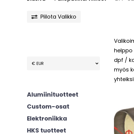
Piilota
Valikko
Valikoi
helppo 
dpf / k
myös ka
yhteiksi
Alumiinituotteet
Custom-osat
Elektroniikka
HKS tuotteet