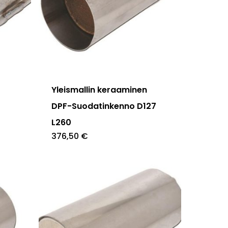
Yleismallin keraaminen
DPF-Suodatinkenno D127
L260
376,50
€