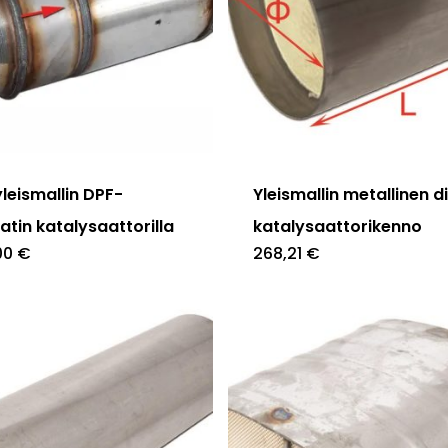
leismallin DPF-
Yleismallin metallinen d
tin katalysaattorilla
katalysaattorikenno
,00
€
268,21
€