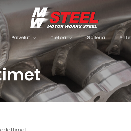
Cart
Palvelut
Tietoa
Galleria
Yhte
timet
odattimet