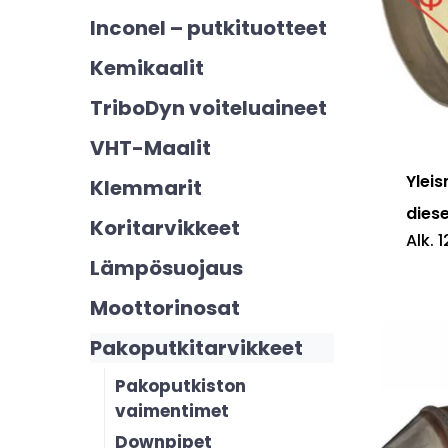
Inconel – putkituotteet
Kemikaalit
Tällä
TriboDyn voiteluaineet
tuotte
VHT-Maalit
on
useam
Yleis
Klemmarit
muunn
dies
Koritarvikkeet
Alk.
1
Voit
Lämpösuojaus
tehdä
Moottorinosat
valinn
tuotte
Pakoputkitarvikkeet
sivulla.
Pakoputkiston
vaimentimet
Downpipet