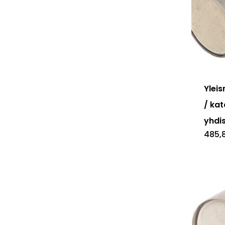
Ylei
/ kat
yhdi
485,