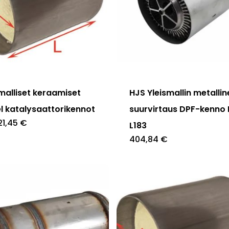
ella
pi
malliset keraamiset
HJS Yleismallin metalli
elma.
el katalysaattorikennot
suurvirtaus DPF-kenno 
21,45
€
L183
404,84
€
at
en