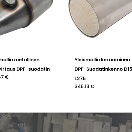
mallin metallinen
Yleismallin keraaminen
virtaus DPF-suodatin
DPF-Suodatinkenno D1
57
€
L275
345,13
€