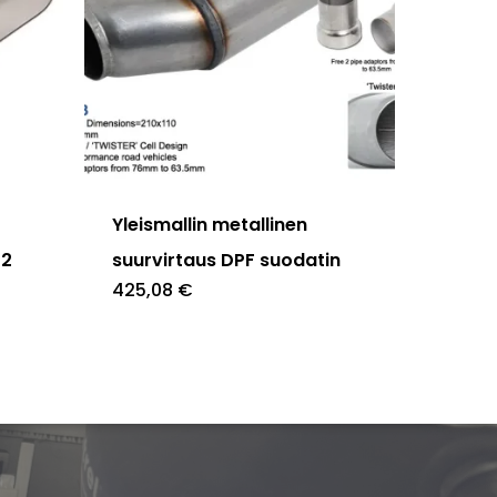
Yleismallin metallinen
52
suurvirtaus DPF suodatin
425,08
€