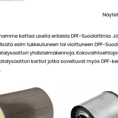
Näytet
mamme kattaa useita erilaisia DPF-Suodattimia. J
lisätä esim tukkeutuneen tai vioittuneen DPF-Suod
atalysaattori yhdistelmäkennoja. Kokovaihtoehtoja
talysaattori kartiot jotka soveltuvat myös DPF-ken
.