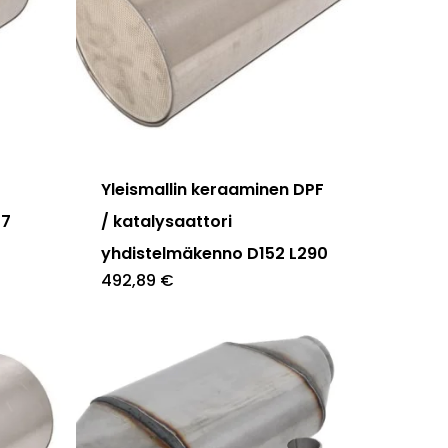
Yleismallin keraaminen DPF
27
/ katalysaattori
yhdistelmäkenno D152 L290
492,89
€