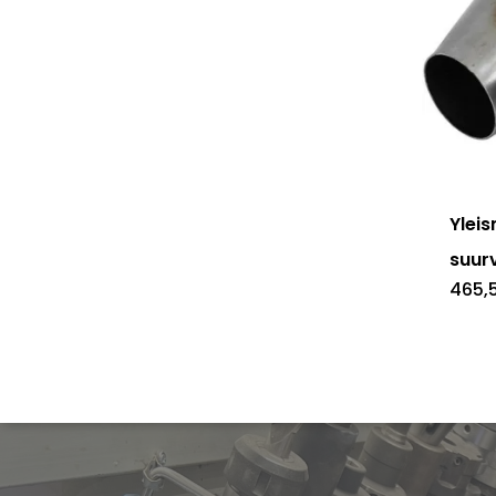
Yleis
suur
465,