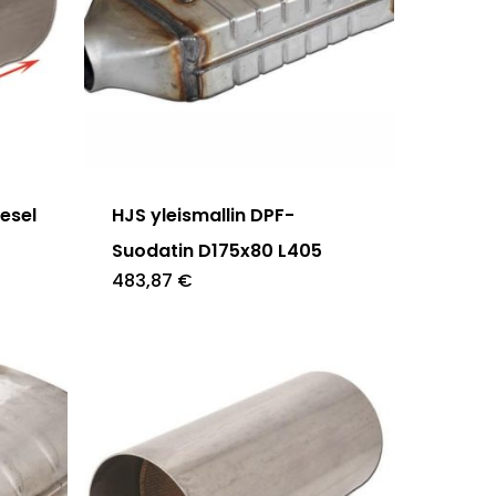
iesel
HJS yleismallin DPF-
Suodatin D175x80 L405
483,87
€