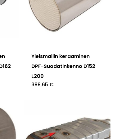
nen
Yleismallin keraaminen
D162
DPF-Suodatinkenno D152
L200
388,65
€