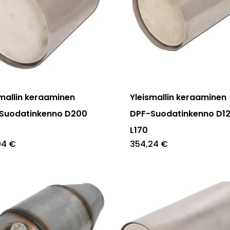
smallin keraaminen
Yleismallin keraaminen
Suodatinkenno D200
DPF-Suodatinkenno D1
L170
04
€
354,24
€