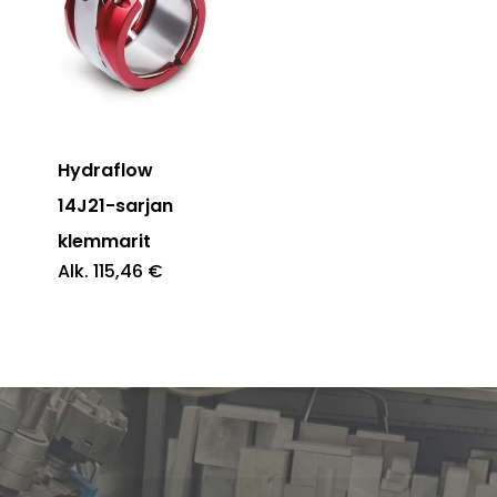
Hydraflow
14J21-sarjan
klemmarit
Alk.
115,46
€