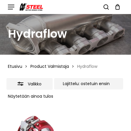
Skip
Menu
search
to
Close
Cart
Close
Cart
main
Filters
Hydraflow
content
Etusivu
Product Valmistaja
Hydraflow
Valikko
Näytetään ainoa tulos