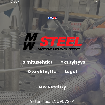
Toimitusehdot
Yksityisyys
Ota yhteyttä
Logot
MW Steel Oy
Y-tunnus: 2589072-4