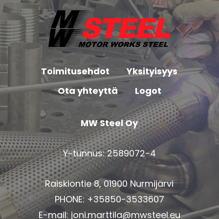
Toimitusehdot
Yksityisyys
Ota yhteyttä
Logot
MW Steel Oy
Y-tunnus: 2589072-4
Raiskiontie 8, 01900 Nurmijärvi
PHONE: +35850-3533607
E-mail:
joni.marttila@mwsteel.eu