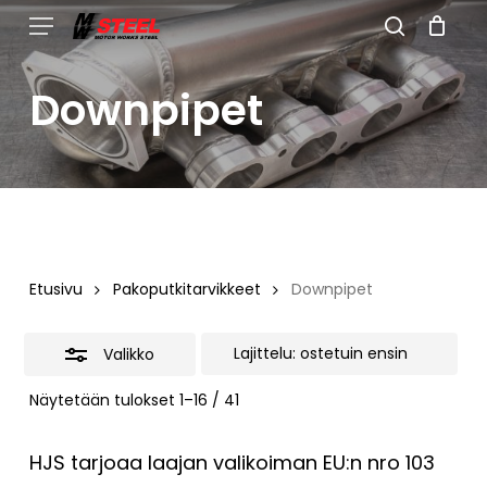
Skip
Menu
search
to
Close
Cart
Close
Cart
main
Filters
Downpipet
content
Etusivu
Pakoputkitarvikkeet
Downpipet
Valikko
Suosituimmat
Näytetään tulokset 1–16 / 41
ensin
HJS tarjoaa laajan valikoiman EU:n nro 103