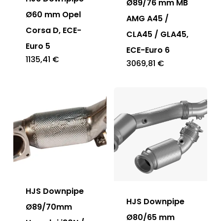
Ø89/76 mm MB
Ø60 mm Opel
AMG A45 /
Corsa D, ECE-
CLA45 / GLA45,
Euro 5
ECE-Euro 6
1135,41
€
3069,81
€
HJS Downpipe
HJS Downpipe
Ø89/70mm
Ø80/65 mm