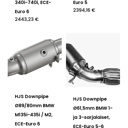
340i-740i, ECE-
Euro 5
2394,16
€
Euro 6
2443,23
€
HJS Downpipe
HJS Downpipe
Ø89/80mm BMW
Ø61,5mm BMW 1-
M135i-435i / M2,
ja 3-sarjalaiset,
ECE-Euro 6
ECE-Euro 5-6