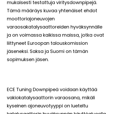
mukaisesti testattuja viritysdownpipejä.
Tämä määräys kuvaa yhtenäiset ehdot
moottoriajoneuvojen
varaosakatalysaattoreiden hyväksynnälle
ja on voimassa kaikissa maissa, jotka ovat
liittyneet Euroopan talouskomission
jäseneksi. Saksa ja Suomi on tämän
sopimuksen jäsen.
ECE Tuning Downpipeä voidaan käyttää
vakiokatalysaattorin varaosana, mikäli
kyseinen ajoneuvotyyppi on lueteltu
katalysaattorin hyväksynnän käyttöalueella.