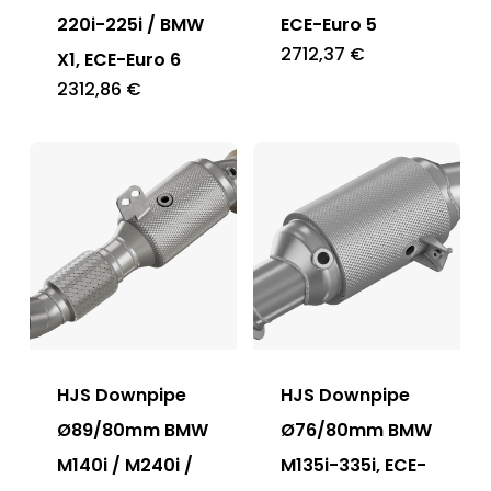
220i-225i / BMW
ECE-Euro 5
2712,37
€
X1, ECE-Euro 6
2312,86
€
HJS Downpipe
HJS Downpipe
Ø89/80mm BMW
Ø76/80mm BMW
M140i / M240i /
M135i-335i, ECE-