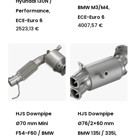
Hyundai i30N /
BMW M3/M4,
Performance,
ECE-Euro 6
ECE-Euro 6
4007,57
€
2523,13
€
HJS Downpipe
HJS Downpipe
Ø70 mm Mini
Ø76/2×60 mm
F54-F60 / BMW
BMW 135i / 335i,