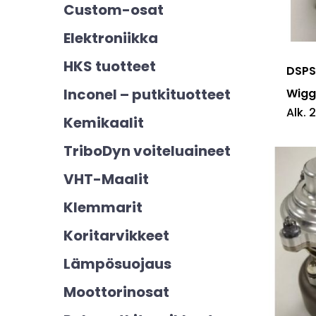
Tällä
Custom-osat
tuotte
Elektroniikka
on
HKS tuotteet
useam
DSPS 
muunn
Inconel – putkituotteet
Wigg
Alk.
2
Voit
Kemikaalit
tehdä
TriboDyn voiteluaineet
valinn
VHT-Maalit
tuotte
sivulla.
Klemmarit
Koritarvikkeet
Lämpösuojaus
Moottorinosat
Tällä