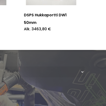
on
useampi
DSPS Hukkaportti DW1
muunnelma.
50mm
Alk.
3463,80
€
Voit
tehdä
valinnat
tuotteen
sivulla.