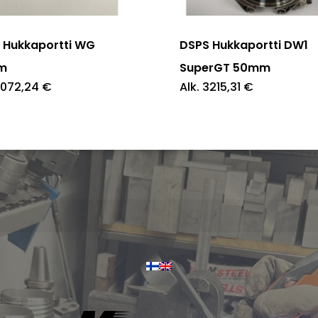
on
pi
useampi
 Hukkaportti WG
DSPS Hukkaportti DW1
elma.
muunnelma.
m
SuperGT 50mm
072,24
€
Alk.
3215,31
€
Voit
tehdä
at
valinnat
en
tuotteen
sivulla.