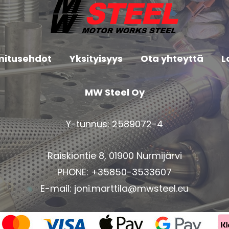
mitusehdot
Yksityisyys
Ota yhteyttä
L
MW Steel Oy
Y-tunnus: 2589072-4
Raiskiontie 8, 01900 Nurmijärvi
PHONE: +35850-3533607
E-mail:
joni.marttila@mwsteel.eu