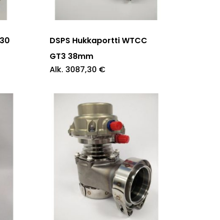
tuotteella
on
useampi
M30
DSPS Hukkaportti WTCC
muunnelma.
GT3 38mm
Alk.
3087,30
€
Voit
tehdä
valinnat
tuotteen
sivulla.
Tällä
tuotteella