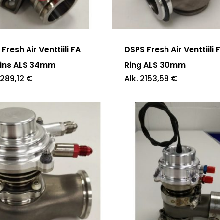
Tällä
ella
tuotteella
on
pi
useampi
Fresh Air Venttiili FA
DSPS Fresh Air Venttiili 
elma.
muunnelma.
ins ALS 34mm
Ring ALS 30mm
289,12
€
Alk.
2153,58
€
Voit
tehdä
at
valinnat
en
tuotteen
sivulla.
Tällä