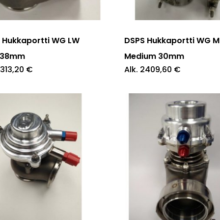
ella
tuotteella
on
pi
useampi
 Hukkaportti WG LW
DSPS Hukkaportti WG 
elma.
muunnelma.
 38mm
Medium 30mm
313,20
€
Alk.
2409,60
€
Voit
tehdä
at
valinnat
en
tuotteen
sivulla.
Tällä
ella
tuotteella