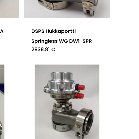
FA
DSPS Hukkaportti
Springless WG DW1-SPR
2838,81
€
Tällä