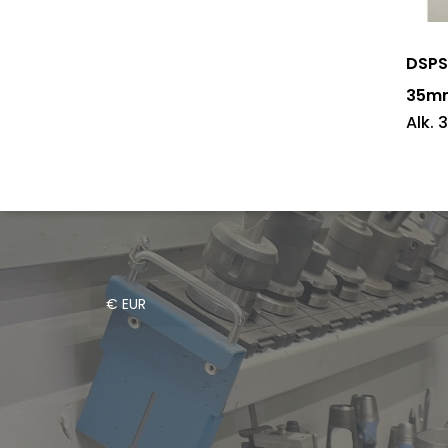
on
useam
DSPS
muunn
35m
Alk.
3
Voit
tehdä
valinn
tuotte
sivulla.