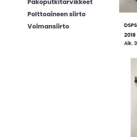
Pakoputkitarvikkeet
tuotte
Polttoaineen siirto
on
useam
DSPS
Voimansiirto
muunn
2018
Alk.
3
Voit
tehdä
valinn
tuotte
sivulla.
Tällä
tuotte