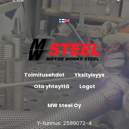
Toimitusehdot
Yksityisyys
Ota yhteyttä
Logot
MW Steel Oy
Y-tunnus: 2589072-4