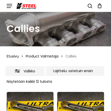
Skip
Menu
search
to
Close
Cart
Close
Cart
main
Filters
Callies
content
Etusivu
Product Valmistaja
Callies
Valikko
Suosituimmat
Näytetään kaikki 12 tulosta
ensin