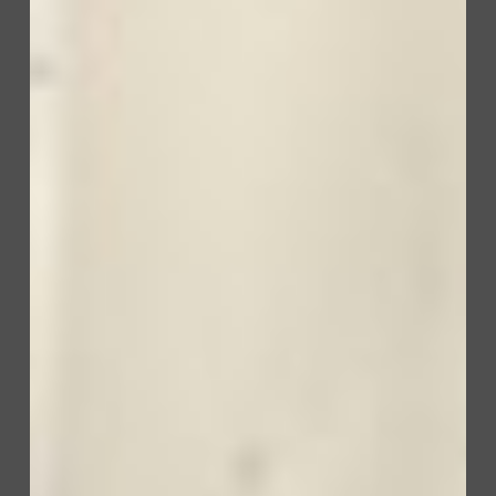
Vapor
honing