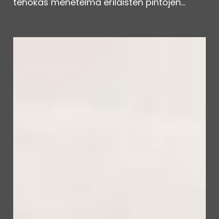
tehokas menetelmä erilaisten pintojen…
Turvakaarityöt