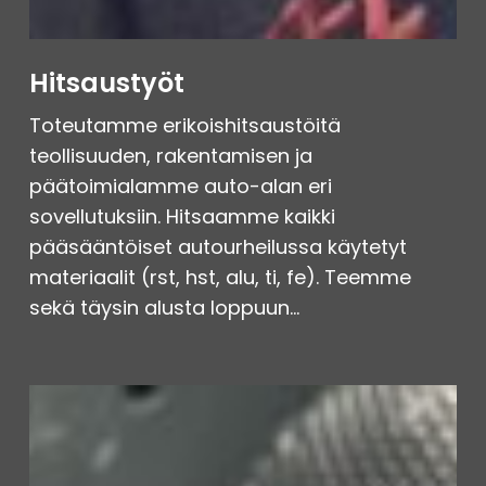
Hitsaustyöt
Toteutamme erikoishitsaustöitä
teollisuuden, rakentamisen ja
päätoimialamme auto-alan eri
sovellutuksiin. Hitsaamme kaikki
pääsääntöiset autourheilussa käytetyt
materiaalit (rst, hst, alu, ti, fe). Teemme
sekä täysin alusta loppuun…
Lämpösuoja-
ja
lämpöeristystyöt