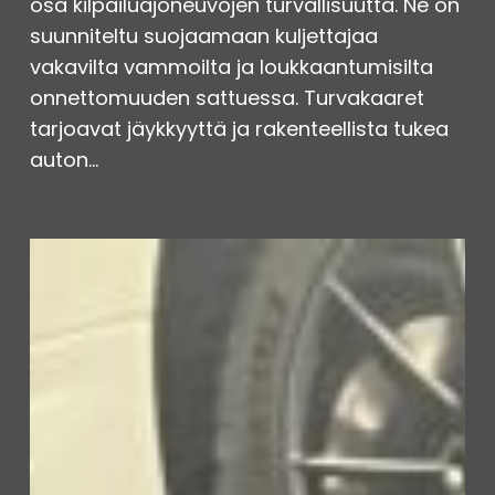
osa kilpailuajoneuvojen turvallisuutta. Ne on
suunniteltu suojaamaan kuljettajaa
vakavilta vammoilta ja loukkaantumisilta
onnettomuuden sattuessa. Turvakaaret
tarjoavat jäykkyyttä ja rakenteellista tukea
auton…
Hitsaustyöt