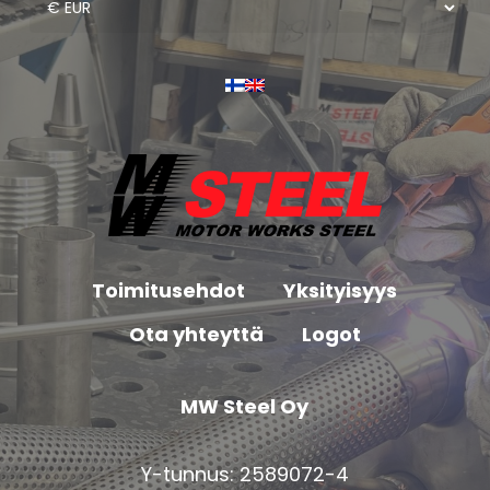
Toimitusehdot
Yksityisyys
Ota yhteyttä
Logot
MW Steel Oy
Y-tunnus: 2589072-4