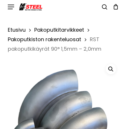
Skip
Menu
search
to
Cart
Close
Cart
main
Etusivu
Pakoputkitarvikkeet
content
Pakoputkiston rakenteluosat
RST
pakoputkikäyrät 90° 1,5mm – 2,0mm