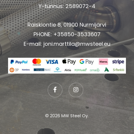
Y-tunnus: 2589072-4
Raiskiontie 8, 01900 Nurmijärvi
PHONE: +35850-3533607
E-mail:
joni.marttila@mwsteel.eu
facebook
instagram
© 2026 MW Steel Oy.