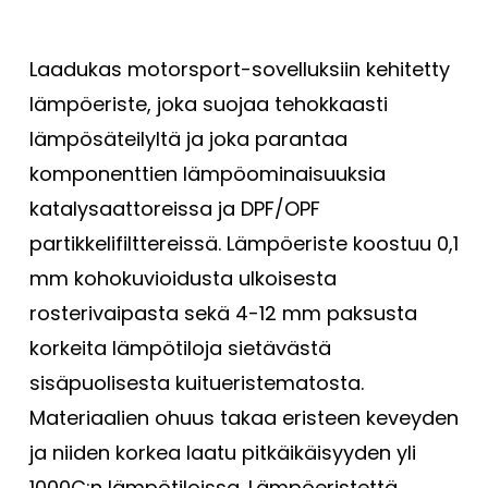
Laadukas motorsport-sovelluksiin kehitetty
lämpöeriste, joka suojaa tehokkaasti
lämpösäteilyltä ja joka parantaa
komponenttien lämpöominaisuuksia
katalysaattoreissa ja DPF/OPF
partikkelifilttereissä. Lämpöeriste koostuu 0,1
mm kohokuvioidusta ulkoisesta
rosterivaipasta sekä 4-12 mm paksusta
korkeita lämpötiloja sietävästä
sisäpuolisesta kuitueristematosta.
Materiaalien ohuus takaa eristeen keveyden
ja niiden korkea laatu pitkäikäisyyden yli
1000C:n lämpötiloissa. Lämpöeristettä