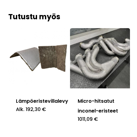
Tutustu myös
Lämpöeristevillalevy
Micro-hitsatut
Alk.
192,30
€
inconel-eristeet
1011,09
€