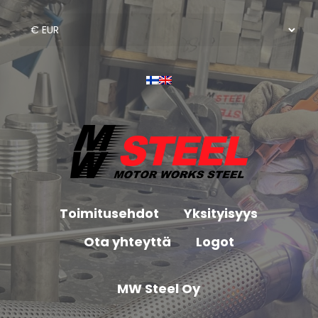
Toimitusehdot
Yksityisyys
Ota yhteyttä
Logot
MW Steel Oy