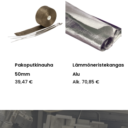
Pakoputkinauha
Lämmöneristekangas
50mm
Alu
39,47
€
Alk.
70,85
€