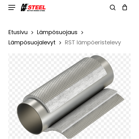
Skip
Menu
search
to
Cart
Close
Cart
main
Etusivu
Lämpösuojaus
content
Lämpösuojalevyt
RST lämpöeristelevy