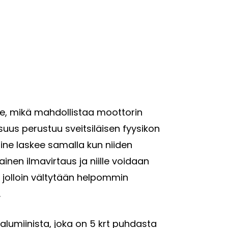
lle, mikä mahdollistaa moottorin
uus perustuu sveitsiläisen fyysikon
ine laskee samalla kun niiden
inen ilmavirtaus ja niille voidaan
 jolloin vältytään helpommin
.
alumiinista, joka on 5 krt puhdasta