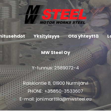
mitusehdot
Yksityisyys
Ota yhteyttä
L
MW Steel Oy
Y-tunnus: 2589072-4
Raiskiontie 8, 01900 Nurmijärvi
PHONE: +35850-3533607
E-mail:
joni.marttila@mwsteel.eu