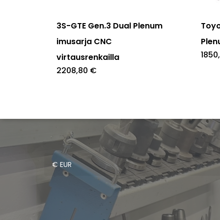
3S-GTE Gen.3 Dual Plenum
Toyo
imusarja CNC
Plen
1850
virtausrenkailla
2208,80
€