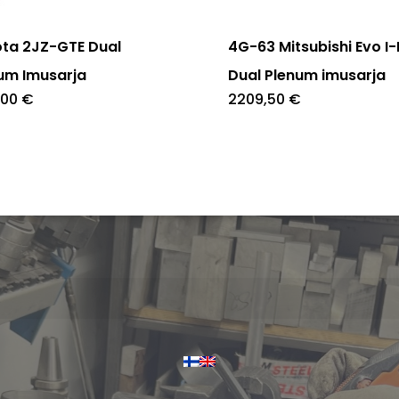
ta 2JZ-GTE Dual
4G-63 Mitsubishi Evo I-
um Imusarja
Dual Plenum imusarja
,00
€
2209,50
€