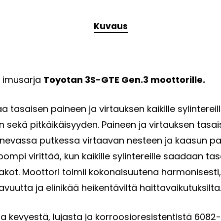
Kuvaus
m imusarja
Toyotan 3S-GTE Gen.3 moottorille.
tasaisen paineen ja virtauksen kaikille sylinterei
ekä pitkäikäisyyden. Paineen ja virtauksen tasais
enevassa putkessa virtaavan nesteen ja kaasun pa
pi virittää, kun kaikille sylintereille saadaan tasa
kot. Moottori toimii kokonaisuutena harmonisesti,
vuutta ja elinikää heikentäviltä haittavaikutuksilta
 kevyestä, lujasta ja korroosioresistentistä 6082-