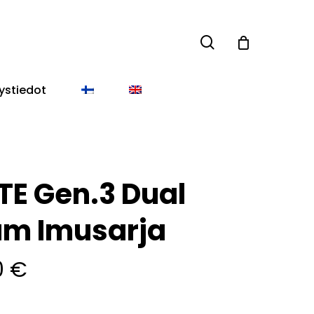
search
Close
Cart
ystiedot
TE Gen.3 Dual
um Imusarja
0
€