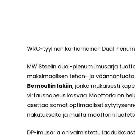
WRC-tyylinen kartiomainen Dual Plenu
MW Steelin dual-plenum imusarja tuottaa 
maksimaalisen tehon- ja väännöntuoton s
Bernoullin lakiin
, jonka mukaisesti kap
virtausnopeus kasvaa. Moottoria on helpom
asettaa samat optimaaliset sytytysenna
nakutukselta ja muilta moottorin luotetta
DP-imusarja on valmistettu laadukkaasta