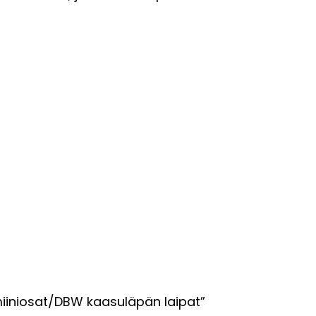
miiniosat/DBW kaasuläpän laipat”