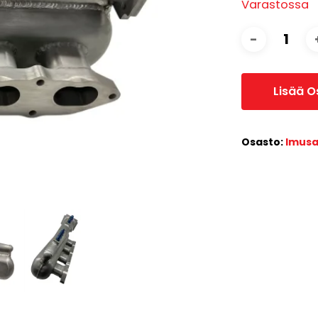
Varastossa
Lisää O
Osasto:
Imusa