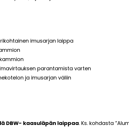
rikohtainen imusarjan laippa
-kammion
o-kammion
 ilmavirtauksen parantamista varten
nekotelon ja imusarjan väliin
ällä DBW- kaasuläpän laippaa
. Ks. kohdasta ”Alu