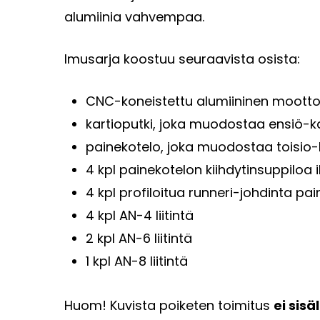
alumiinia vahvempaa.
Imusarja koostuu seuraavista osista:
CNC-koneistettu alumiininen mootto
kartioputki, joka muodostaa ensiö
painekotelo, joka muodostaa toisi
4 kpl painekotelon kiihdytinsuppiloa
4 kpl profiloitua runneri-johdinta pai
4 kpl AN-4 liitintä
2 kpl AN-6 liitintä
1 kpl AN-8 liitintä
Huom! Kuvista poiketen toimitus
ei sis