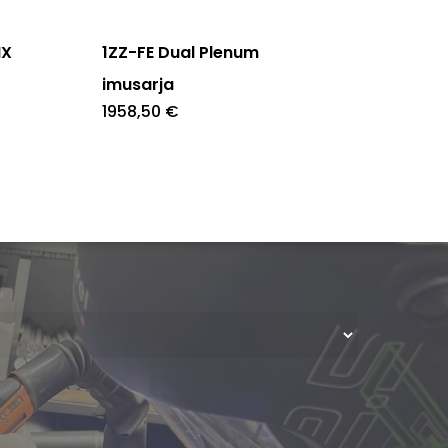
IX
1ZZ-FE Dual Plenum
imusarja
1958,50
€