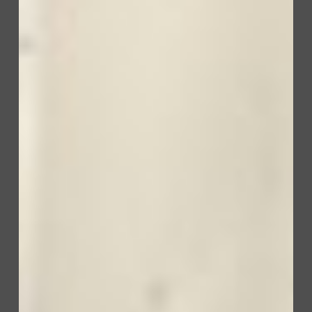
Vapor
honing