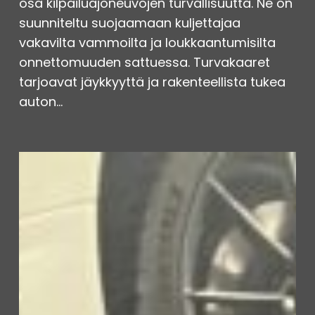
osa kilpailuajoneuvojen turvallisuutta. Ne on
suunniteltu suojaamaan kuljettajaa
vakavilta vammoilta ja loukkaantumisilta
onnettomuuden sattuessa. Turvakaaret
tarjoavat jäykkyyttä ja rakenteellista tukea
auton…
Hitsaustyöt