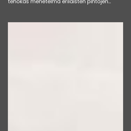
tehokas menetelmä erilaisten pintojen…
Turvakaarityöt