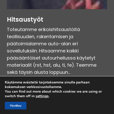
Hitsaustyöt
Toteutamme erikoishitsaustöitä
teollisuuden, rakentamisen ja
päätoimialamme auto-alan eri
sovellutuksiin. Hitsaamme kaikki
pääsääntöiset autourheilussa käytetyt
materiaalit (rst, hst, alu, ti, fe). Teemme
sekä täysin alusta loppuun…
Käytämme evästeitä tarjotaksemme sinulle parhaan
Välisumma:
0,00
€
kokemuksen verkkosivustollamme.
You can find out more about which cookies we are using or
Lämpösuoja-
switch them off in
settings
.
Näytä Ostoskori
Kassa
ja
Hyväksy
lämpöeristystyöt